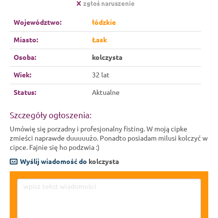
zgłoś naruszenie
Województwo:
łódzkie
Miasto:
Łask
Osoba:
kolczysta
Wiek:
32 lat
Status:
Aktualne
Szczegóły ogłoszenia:
Umówię się porzadny i profesjonalny fisting. W moją cipke
zmieści naprawde duuuuużo. Ponadto posiadam milusi kolczyć w
cipce. Fajnie się ho podzwia :)
Wyślij wiadomość do
kolczysta