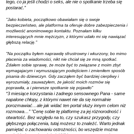
tego, co ja jeśli chodzi o seks, ale nie o spotkanie trzeba się
postarać.”
"Jako kobieta, początkowo obawiałam się o swoje
bezpieczeństwo, ale platforma ta oferuje dobre zabezpieczenia i
możliwość anonimowego kontaktu. Poznałam kilku
interesujących mnie mężczyzn, z którymi udało mi się nawiązać
głębszą relację."
"Na początku byłem naprawdę sfrustrowny i wkurzony, bo mimo
płacenia za wiadomości, nikt nie chciał się ze mną spotkać.
Zdałem sobie sprawę, że może być to związane z moim zbyt
wymagajacym i wymuszającym podejściem i zmieniłem sposób
pisania do dziewczyn. Gdy zacząłem być bardziej cierpliwy i
wyrozumiały, zauważyłem, że jakość moich rozmów się
poprawiła, a i pierwsze spotkanie się pojawiło"
“3 miesiące korzystania i żadnego sensownego Pana - same
napalone chłopy, z którymi nawet nie da się normalnie
porozmawiać…ale jak widać ten portal służy innym celom niż
rozmowa…”
"Cenę sobie tę platformę za jej różnorodność i
otwartość. Bez względu na to, czy szukasz przygody, czy
głębszego połączenia, tutaj możesz to znaleźć. Warto jednak
pamiętać o zachowaniu ostrożności, bo wszędzie można