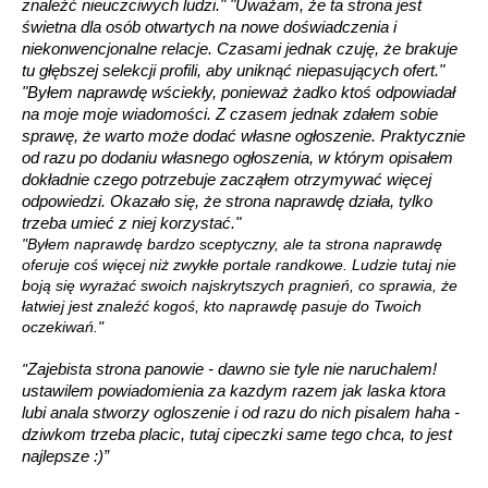
znaleźć nieuczciwych ludzi."
"Uważam, że ta strona jest
świetna dla osób otwartych na nowe doświadczenia i
niekonwencjonalne relacje. Czasami jednak czuję, że brakuje
tu głębszej selekcji profili, aby uniknąć niepasujących ofert."
"Byłem naprawdę wściekły, ponieważ żadko ktoś odpowiadał
na moje moje wiadomości. Z czasem jednak zdałem sobie
sprawę, że warto może dodać własne ogłoszenie. Praktycznie
od razu po dodaniu własnego ogłoszenia, w którym opisałem
dokładnie czego potrzebuje zacząłem otrzymywać więcej
odpowiedzi. Okazało się, że strona naprawdę działa, tylko
trzeba umieć z niej korzystać."
"Byłem naprawdę bardzo sceptyczny, ale ta strona naprawdę
oferuje coś więcej niż zwykłe portale randkowe. Ludzie tutaj nie
boją się wyrażać swoich najskrytszych pragnień, co sprawia, że
łatwiej jest znaleźć kogoś, kto naprawdę pasuje do Twoich
oczekiwań."
"
Zajebista strona panowie - dawno sie tyle nie naruchalem!
ustawilem powiadomienia za kazdym razem jak laska ktora
lubi anala stworzy ogloszenie i od razu do nich pisalem haha -
dziwkom trzeba placic, tutaj cipeczki same tego chca, to jest
najlepsze :)”