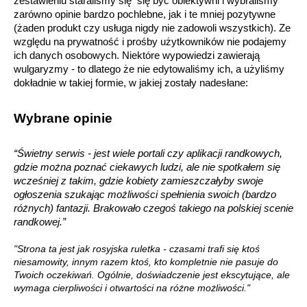
zestawieniu staraliśmy się  się być obiektywni i wybraliśmy 
zarówno opinie bardzo pochlebne, jak i te mniej pozytywne 
(żaden produkt czy usługa nigdy nie zadowoli wszystkich). Ze 
względu na prywatność i prośby użytkowników nie podajemy 
ich danych osobowych. Niektóre wypowiedzi zawierają 
wulgaryzmy - to dlatego że nie edytowaliśmy ich, a użyliśmy 
dokładnie w takiej formie, w jakiej zostały nadesłane:
Wybrane opinie
“Świetny serwis - jest wiele portali czy aplikacji randkowych, 
gdzie można poznać ciekawych ludzi, ale nie spotkałem się 
wcześniej z takim, gdzie kobiety zamieszczałyby swoje 
ogłoszenia szukając możliwości spełnienia swoich (bardzo 
różnych) fantazji. Brakowało czegoś takiego na polskiej scenie 
randkowej.”
"Strona ta jest jak rosyjska ruletka - czasami trafi się ktoś
niesamowity, innym razem ktoś, kto kompletnie nie pasuje do
Twoich oczekiwań. Ogólnie, doświadczenie jest ekscytujące, ale
wymaga cierpliwości i otwartości na różne możliwości."