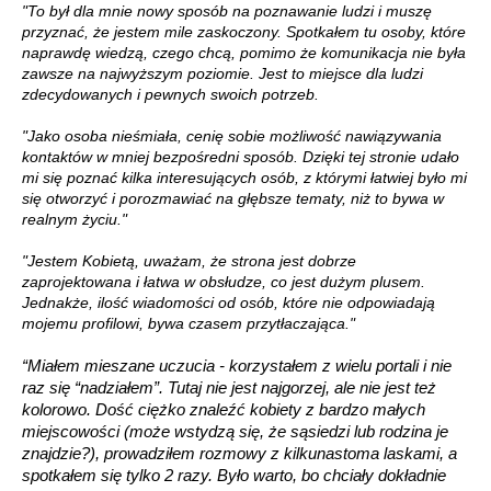
"To był dla mnie nowy sposób na poznawanie ludzi i muszę
przyznać, że jestem mile zaskoczony. Spotkałem tu osoby, które
naprawdę wiedzą, czego chcą, pomimo że komunikacja nie była
zawsze na najwyższym poziomie. Jest to miejsce dla ludzi
zdecydowanych i pewnych swoich potrzeb.
"Jako osoba nieśmiała, cenię sobie możliwość nawiązywania
kontaktów w mniej bezpośredni sposób. Dzięki tej stronie udało
mi się poznać kilka interesujących osób, z którymi łatwiej było mi
się otworzyć i porozmawiać na głębsze tematy, niż to bywa w
realnym życiu."
"Jestem Kobietą, uważam, że strona jest dobrze
zaprojektowana i łatwa w obsłudze, co jest dużym plusem.
Jednakże, ilość wiadomości od osób, które nie odpowiadają
mojemu profilowi, bywa czasem przytłaczająca."
“Miałem mieszane uczucia - korzystałem z wielu portali i nie
raz się “nadziałem”. Tutaj nie jest najgorzej, ale nie jest też
kolorowo. Dość ciężko znaleźć kobiety z bardzo małych
miejscowości (może wstydzą się, że sąsiedzi lub rodzina je
znajdzie?), prowadziłem rozmowy z kilkunastoma laskami, a
spotkałem się tylko 2 razy. Było warto, bo chciały dokładnie