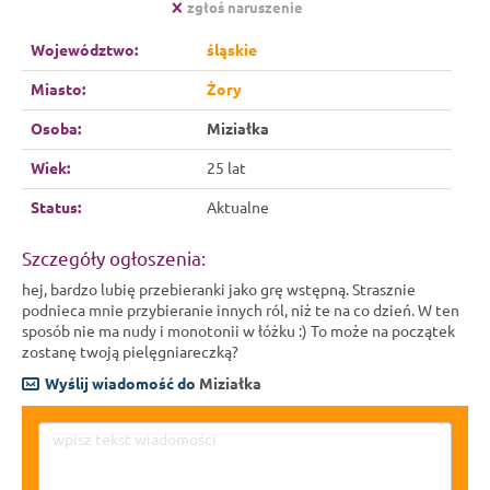
zgłoś naruszenie
Województwo:
śląskie
Miasto:
Żory
Osoba:
Miziałka
Wiek:
25 lat
Status:
Aktualne
Szczegóły ogłoszenia:
hej, bardzo lubię przebieranki jako grę wstępną. Strasznie
podnieca mnie przybieranie innych ról, niż te na co dzień. W ten
sposób nie ma nudy i monotonii w łóżku :) To może na początek
zostanę twoją pielęgniareczką?
Wyślij wiadomość do
Miziałka