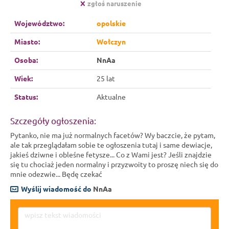
zgłoś naruszenie
Województwo:
opolskie
Miasto:
Wołczyn
Osoba:
NnAa
Wiek:
25 lat
Status:
Aktualne
Szczegóły ogłoszenia:
Pytanko, nie ma już normalnych facetów? Wy baczcie, że pytam,
ale tak przeglądałam sobie te ogłoszenia tutaj i same dewiacje,
jakieś dziwne i obleśne fetysze... Co z Wami jest? Jeśli znajdzie
się tu chociaż jeden normalny i przyzwoity to proszę niech się do
mnie odezwie... Będę czekać
Wyślij wiadomość do
NnAa