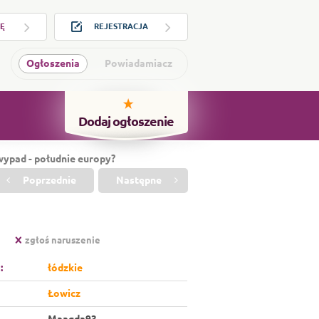
×
IĘ
REJESTRACJA
Ogłoszenia
Powiadamiacz
Dodaj ogłoszenie
ypad - południe europy?
Poprzednie
Następne
zgłoś naruszenie
:
łódzkie
Łowicz