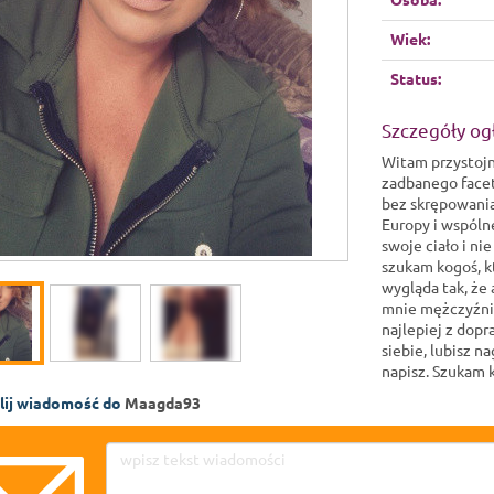
Osoba:
Wiek:
Więcej 
Status:
Za
Szczegóły og
Witam przystoj
zadbanego face
bez skrępowania.
Europy i wspóln
swoje ciało i n
szukam kogoś, kt
wygląda tak, że 
mnie mężczyźni 
najlepiej z dop
siebie, lubisz n
napisz. Szukam
lij wiadomość do
Maagda93