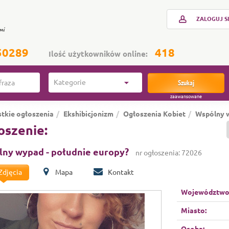
ZALOGUJ S
50289
418
Ilość użytkowników online:
Kategorie
Szukaj
zaawansowane
tkie ogłoszenia
Ekshibicjonizm
Ogłoszenia Kobiet
Wspólny w
oszenie:
ny wypad - południe europy?
nr ogłoszenia: 72026
Zdjęcia
Mapa
Kontakt
Województwo
Miasto: