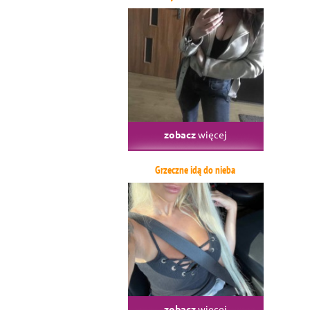
zobacz
więcej
Grzeczne idą do nieba
zobacz
więcej