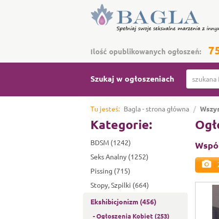
7
Ilość opublikowanych ogłoszeń:
Szukaj w ogłoszeniach
Tu jesteś:
Bagla - strona główna
Wszys
Kategorie:
Ogł
BDSM (1242)
Wspól
Seks Analny (1252)
Pissing (715)
Stopy, Szpilki (664)
Ekshibicjonizm (456)
- Ogłoszenia Kobiet (253)