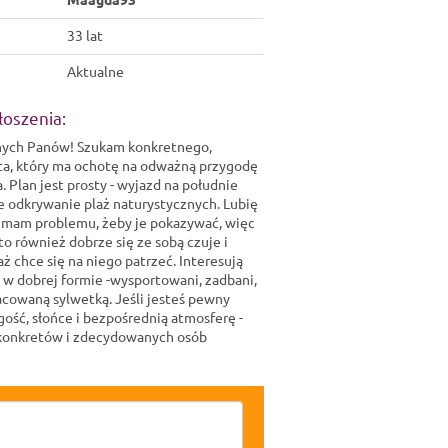
Maagda93
33 lat
zdjęć dla zalogowanych
Więcej zdjęć dla za
użytkowników
użytkowni
Aktualne
łóż Darmowe Konto
Załóż Darmowe
łoszenia:
nych Panów! Szukam konkretnego,
ta, który ma ochotę na odważną przygodę
 Plan jest prosty - wyjazd na południe
e odkrywanie plaż naturystycznych. Lubię
ie mam problemu, żeby je pokazywać, więc
o również dobrze się ze sobą czuje i
aż chce się na niego patrzeć. Interesują
w dobrej formie -wysportowani, zadbani,
racowaną sylwetką. Jeśli jesteś pewny
agość, słońce i bezpośrednią atmosferę -
 konkretów i zdecydowanych osób