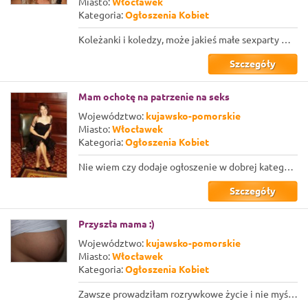
Miasto:
Włocławek
Kategoria:
Ogłoszenia Kobiet
Koleżanki i koledzy, może jakieś małe sexparty we Włocławku? Nie dajcie się dług...
Szczegóły
Mam ochotę na patrzenie na seks
Województwo:
kujawsko-pomorskie
Miasto:
Włocławek
Kategoria:
Ogłoszenia Kobiet
Nie wiem czy dodaje ogłoszenie w dobrej kategorii. Jeśli nie, to uprzejmie prosz...
Szczegóły
Przyszła mama :)
Województwo:
kujawsko-pomorskie
Miasto:
Włocławek
Kategoria:
Ogłoszenia Kobiet
Zawsze prowadziłam rozrywkowe życie i nie myślałam o założeniu rodziny. No ale z...