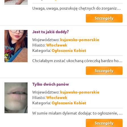
Uwaga, uwaga, poszukuję chętnych do zorganizowania imprezy grupowej… ale nie jak...
Szczegóły
Jest tu jakiś daddy?
Województwo:
kujawsko-pomorskie
Miasto:
Włocławek
Kategoria:
Ogłoszenia Kobiet
Chciałabym zostać ukochaną córeczką bardzo hojnego i opiekuńczego faceta, najchę...
Szczegóły
Tylko dwóch panów
Województwo:
kujawsko-pomorskie
Miasto:
Włocławek
Kategoria:
Ogłoszenia Kobiet
W sumie miałam dylemat dodając to ogłoszenie, bo wahałam się miedzy seksem grupo...
Szczegóły