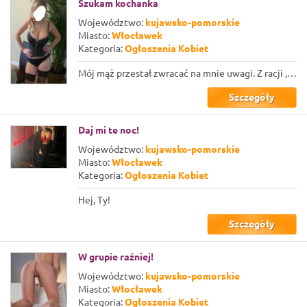
Szukam kochanka
Województwo:
kujawsko-pomorskie
Miasto:
Włocławek
Kategoria:
Ogłoszenia Kobiet
Mój mąż przestał zwracać na mnie uwagi. Z racji ,że mnie utrzymuje nie chcę zryw...
Szczegóły
Daj mi te noc!
Województwo:
kujawsko-pomorskie
Miasto:
Włocławek
Kategoria:
Ogłoszenia Kobiet
Hej, Ty!
Szczegóły
W grupie raźniej!
Województwo:
kujawsko-pomorskie
Miasto:
Włocławek
Kategoria:
Ogłoszenia Kobiet