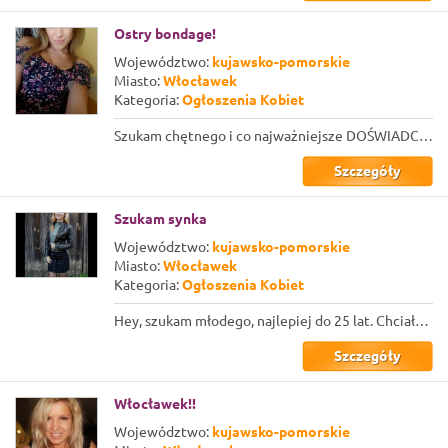
Ostry bondage!
Województwo:
kujawsko-pomorskie
Miasto:
Włocławek
Kategoria:
Ogłoszenia Kobiet
Szukam chętnego i co najważniejsze DOŚWIADCZONEGO faceta do zabaw w klimatach bo...
Szczegóły
Szukam synka
Województwo:
kujawsko-pomorskie
Miasto:
Włocławek
Kategoria:
Ogłoszenia Kobiet
Hey, szukam młodego, najlepiej do 25 lat. Chciałabym Cię za dnia traktować jak s...
Szczegóły
Włocławek!!
Województwo:
kujawsko-pomorskie