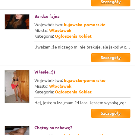
Szczegóły
Bardzo fajna
Województwo:
kujawsko-pomorskie
Miasto:
Włocławek
Kategoria:
Ogłoszenia Kobiet
Uważam, że niczego mi nie brakuje, ale jakoś w codziennym życiu nie mam odwagi ż...
Szczegóły
W lesie...:))
Województwo:
kujawsko-pomorskie
Miasto:
Włocławek
Kategoria:
Ogłoszenia Kobiet
Hej, jestem Iza ,mam 24 lata. Jestem wysoką ,zgrabną , szczupłą dziewczyną lubia...
Szczegóły
Chętny na zabawę?