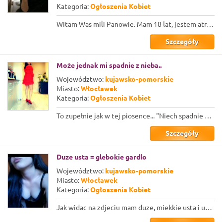
Kategoria:
Ogłoszenia Kobiet
Witam Was mili Panowie. Mam 18 lat, jestem atrakcyjną, szaloną lolitką. Mam 165 ...
Szczegóły
Może jednak mi spadnie z nieba..
Województwo:
kujawsko-pomorskie
Miasto:
Włocławek
Kategoria:
Ogłoszenia Kobiet
To zupełnie jak w tej piosence... "Niech spadnie z nieba złoty deszcz".. ja wiem...
Szczegóły
Duze usta = glebokie gardlo
Województwo:
kujawsko-pomorskie
Miasto:
Włocławek
Kategoria:
Ogłoszenia Kobiet
Jak widac na zdjeciu mam duze, miekkie usta i umiem zadowolic nimi faceta...Mam ...