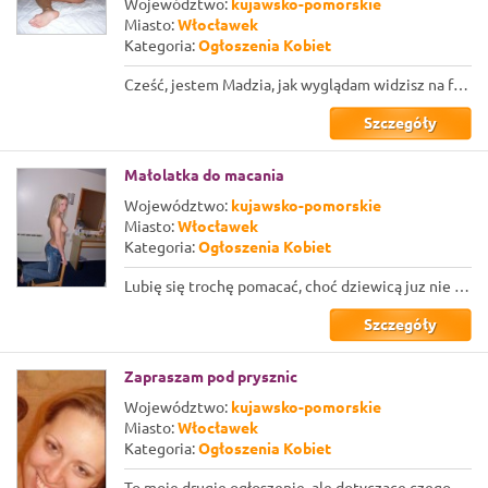
Województwo:
kujawsko-pomorskie
Miasto:
Włocławek
Kategoria:
Ogłoszenia Kobiet
Cześć, jestem Madzia, jak wyglądam widzisz na fotkach ;) Jestem młodą, wygoloną ...
Szczegóły
Małolatka do macania
Województwo:
kujawsko-pomorskie
Miasto:
Włocławek
Kategoria:
Ogłoszenia Kobiet
Lubię się trochę pomacać, choć dziewicą juz nie jestem. Dotykanie jest fajne i n...
Szczegóły
Zapraszam pod prysznic
Województwo:
kujawsko-pomorskie
Miasto:
Włocławek
Kategoria:
Ogłoszenia Kobiet
To moje drugie ogłoszenie, ale dotyczące czegoś innego. Gdy już jestem w domu, m...