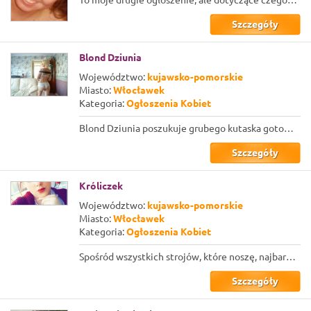
Szczegóły
Blond Dziunia
Województwo:
kujawsko-pomorskie
Miasto:
Włocławek
Kategoria:
Ogłoszenia Kobiet
Blond Dziunia poszukuje grubego kutaska gotowego zadowolić jej cipkę i dupkę. Z...
Szczegóły
Króliczek
Województwo:
kujawsko-pomorskie
Miasto:
Włocławek
Kategoria:
Ogłoszenia Kobiet
Spośród wszystkich strojów, które noszę, najbardziej przypadł mi do gustu strój ...
Szczegóły