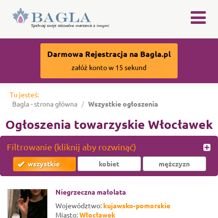
×
Darmowa Rejestracja na Bagla.pl
załóż konto w 15 sekund
Tu jesteś:
Bagla - strona główna
Wszystkie ogłoszenia
Ogłoszenia towarzyskie Włocławek
Filtrowanie (kliknij aby rozwinąć)
wszystkie
kobiet
mężczyzn
Niegrzeczna małolata
Województwo:
kujawsko-pomorskie
Miasto:
Włocławek