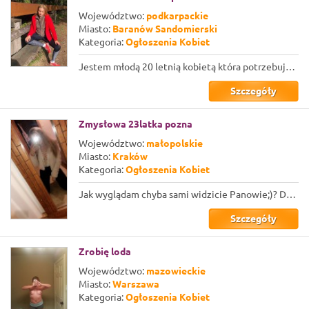
Województwo:
podkarpackie
Miasto:
Baranów Sandomierski
Kategoria:
Ogłoszenia Kobiet
Jestem młodą 20 letnią kobietą która potrzebuje spełnienia. Na co dzień pracuję ...
Szczegóły
Zmysłowa 23latka pozna
Województwo:
małopolskie
Miasto:
Kraków
Kategoria:
Ogłoszenia Kobiet
Jak wyglądam chyba sami widzicie Panowie;)? Domyślacie się zatem że mam swoje oc...
Szczegóły
Zrobię loda
Województwo:
mazowieckie
Miasto:
Warszawa
Kategoria:
Ogłoszenia Kobiet