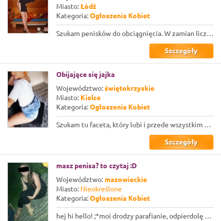
Miasto:
Łódź
Kategoria:
Ogłoszenia Kobiet
Szukam penisków do obciągnięcia. W zamian liczę na niezapomniany wieczór. Nie dz...
Szczegóły
Obijające się jajka
Województwo:
świętokrzyskie
Miasto:
Kielce
Kategoria:
Ogłoszenia Kobiet
Szukam tu faceta, który lubi i przede wszystkim potrafi ładnie kontrolować dziew...
Szczegóły
masz penisa? to czytaj :D
Województwo:
mazowieckie
Miasto:
Nieokreślone
Kategoria:
Ogłoszenia Kobiet
hej hi hello! ;*moi drodzy parafianie, odpierdolę wam kazanie haha :P jestem Jus...