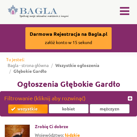
×
Darmowa Rejestracja na Bagla.pl
załóż konto w 15 sekund
Tu jesteś:
Bagla - strona główna
Wszystkie ogłoszenia
Głębokie Gardło
Ogłoszenia Głębokie Gardło
Filtrowanie (kliknij aby rozwinąć)
wszystkie
kobiet
mężczyzn
Zrobię Ci dobrze
Województwo:
łódzkie