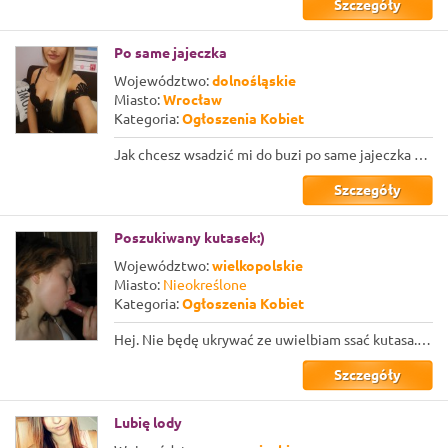
Szczegóły
Po same jajeczka
Województwo:
dolnośląskie
Miasto:
Wrocław
Kategoria:
Ogłoszenia Kobiet
Jak chcesz wsadzić mi do buzi po same jajeczka to koniecznie się odezwij... Dla ...
Szczegóły
Poszukiwany kutasek:)
Województwo:
wielkopolskie
Miasto:
Nieokreślone
Kategoria:
Ogłoszenia Kobiet
Hej. Nie będę ukrywać ze uwielbiam ssać kutasa. Trochę moich możliwości pokazała...
Szczegóły
Lubię lody