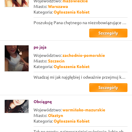
Województwo:
mazowieckie
Miasto:
Warszawa
Kategoria:
Ogłoszenia Kobiet
Poszukuję Pana chętnego na niezobowiązujące zabawy oralne. Lubię robić loda, jes...
Szczegóły
po jaja
Województwo:
zachodnio-pomorskie
Miasto:
Szczecin
Kategoria:
Ogłoszenia Kobiet
Wsadzaj mi jak najgłębiej i odważnie przejmuj kontrolę nad chwilą, ale zawsze w ...
Szczegóły
Obciągnę
Województwo:
warmińsko-mazurskie
Miasto:
Olsztyn
Kategoria:
Ogłoszenia Kobiet
Tak po prostu, najzwyczajniej w świecie, lubię obciągać na kolanach i patrzeć si...