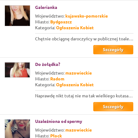
Galerianka
Województwo:
kujawsko-pomorskie
Miasto:
Bydgoszcz
Kategoria:
Ogłoszenia Kobiet
Chętnie obciągnę daroczyńcy w publicznej toalecie, gdzieś. Może być nawet parę d...
Szczegóły
Do żołądka?
Województwo:
mazowieckie
Miasto:
Radom
Kategoria:
Ogłoszenia Kobiet
Naprawdę nikt tutaj nie ma tak wielkiego kutasa by wszedł mi do żołądka? Wszyscy...
Szczegóły
Uzależniona od spermy
Województwo:
mazowieckie
Miasto:
Płock