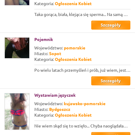
Kategoria:
Ogłoszenia Kobiet
Taka gorąca, biała, klejąca się sperma... Na samą myśl przechodzą mnie ciarki, t...
Szczegóły
Pojemnik
Województwo:
pomorskie
Miasto:
Sopot
Kategoria:
Ogłoszenia Kobiet
Po wielu latach przemyśleń i prób, już wiem, jestem po prostu pojemnikiem na spe...
Szczegóły
Wystawiam języczek
Województwo:
kujawsko-pomorskie
Miasto:
Bydgoszcz
Kategoria:
Ogłoszenia Kobiet
Nie wiem skąd się to wzięło... Chyba naoglądałam się za dużo pornoli, ale uwielb...