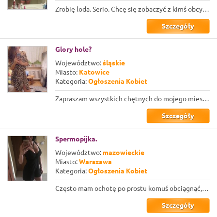
Zrobię loda. Serio. Chcę się zobaczyć z kimś obcym, komu wezmę do buzi. Ostatnie...
Szczegóły
Glory hole?
Województwo:
śląskie
Miasto:
Katowice
Kategoria:
Ogłoszenia Kobiet
Zapraszam wszystkich chętnych do mojego mieszkanka, które przerobiłam i jest tam...
Szczegóły
Spermopijka.
Województwo:
mazowieckie
Miasto:
Warszawa
Kategoria:
Ogłoszenia Kobiet
Często mam ochotę po prostu komuś obciągnąć, ale nie zawsze jest komu. Szukam po...
Szczegóły