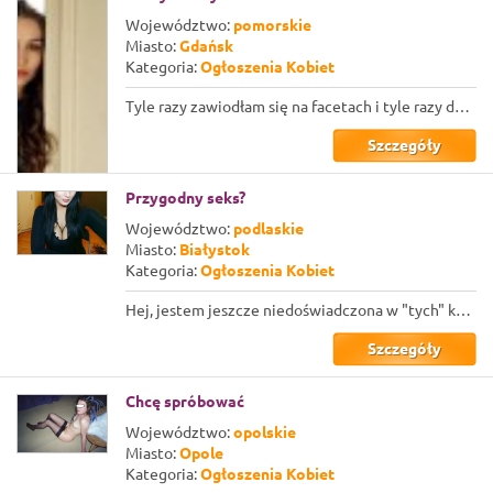
Województwo:
pomorskie
Miasto:
Gdańsk
Kategoria:
Ogłoszenia Kobiet
Tyle razy zawiodłam się na facetach i tyle razy dali mi się w kość, że już mam i...
Szczegóły
Przygodny seks?
Województwo:
podlaskie
Miasto:
Białystok
Kategoria:
Ogłoszenia Kobiet
Hej, jestem jeszcze niedoświadczona w "tych" kontaktach z kobietami, ale od dłuż...
Szczegóły
Chcę spróbować
Województwo:
opolskie
Miasto:
Opole
Kategoria:
Ogłoszenia Kobiet