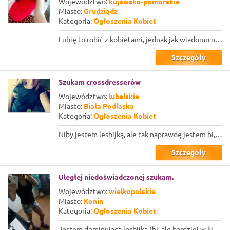
Województwo:
kujawsko-pomorskie
Miasto:
Grudziądz
Kategoria:
Ogłoszenia Kobiet
Lubię to robić z kobietami, jednak jak wiadomo nie łatwo znaleźć chętne w realu,...
Szczegóły
Szukam crossdresserów
Województwo:
lubelskie
Miasto:
Biała Podlaska
Kategoria:
Ogłoszenia Kobiet
Niby jestem lesbijką, ale tak naprawdę jestem bi, bo nie mogę sobie odpuścić męs...
Szczegóły
Uległej niedoświadczonej szukam.
Województwo:
wielkopolskie
Miasto:
Konin
Kategoria:
Ogłoszenia Kobiet
Jestem dominującą lesbijką (bi, ale bardziej w kierunku dziewczyn). Szukam tutaj...