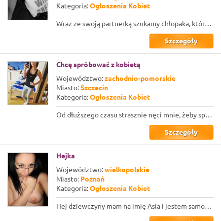
Kategoria:
Ogłoszenia Kobiet
Wraz ze swoją partnerką szukamy chłopaka, który miałby się na nas patrzeć podcza...
Szczegóły
Chcę spróbować z kobietą
Województwo:
zachodnio-pomorskie
Miasto:
Szczecin
Kategoria:
Ogłoszenia Kobiet
Od dłuższego czasu strasznie nęci mnie, żeby spróbować tego z kobietą. W tych sp...
Szczegóły
Hejka
Województwo:
wielkopolskie
Miasto:
Poznań
Kategoria:
Ogłoszenia Kobiet
Hej dziewczyny mam na imię Asia i jestem samotną kobietą, szukającą drugiej kobi...