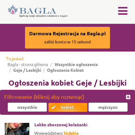
×
Darmowa Rejestracja na Bagla.pl
załóż konto w 15 sekund
Tu jesteś:
Bagla - strona główna
Wszystkie ogłoszenia
Geje / Lesbijki
Ogłoszenia Kobiet
Ogłoszenia kobiet Geje / Lesbijki
Filtrowanie (kliknij aby rozwinąć)
wszystkie
kobiet
mężczyzn
Lekko zboczonej koleżanki
Województwo:
łódzkie