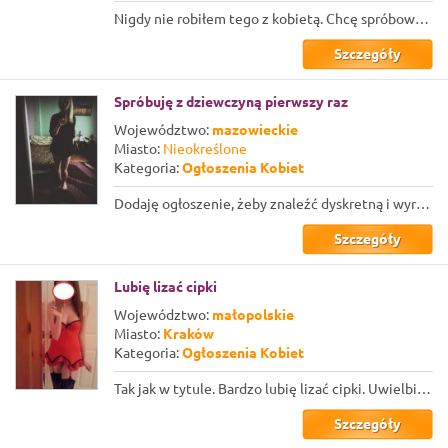
Nigdy nie robiłem tego z kobietą. Chcę spróbować. Szukam starszej kochanki ...
Szczegóły
Spróbuję z dziewczyną pierwszy raz
Województwo:
mazowieckie
Miasto:
Nieokreślone
Kategoria:
Ogłoszenia Kobiet
Dodaję ogłoszenie, żeby znaleźć dyskretną i wyrozumiałą dziewczynę. Jak dotąd sp...
Szczegóły
Lubię lizać cipki
Województwo:
małopolskie
Miasto:
Kraków
Kategoria:
Ogłoszenia Kobiet
Tak jak w tytule. Bardzo lubię lizać cipki. Uwielbiam lawirować języczkiem międz...
Szczegóły