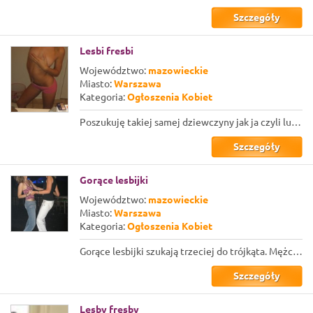
Szczegóły
Lesbi fresbi
Województwo:
mazowieckie
Miasto:
Warszawa
Kategoria:
Ogłoszenia Kobiet
Poszukuję takiej samej dziewczyny jak ja czyli lubiącej inne dziewczyny heheh:))...
Szczegóły
Gorące lesbijki
Województwo:
mazowieckie
Miasto:
Warszawa
Kategoria:
Ogłoszenia Kobiet
Gorące lesbijki szukają trzeciej do trójkąta. Mężczyznom mówimy stanowcze nie, k...
Szczegóły
Lesby fresby