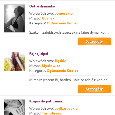
Ostre dymanko
Województwo:
pomorskie
Miasto:
Gdańsk
Kategoria:
Ogłoszenia Kobiet
Szukam zajebistych laseczek na fajne dymanko wibratorem, palcóweczkę i lizanie ...
Szczegóły
Fajnej cipci
Województwo:
śląskie
Miasto:
Mysłowice
Kategoria:
Ogłoszenia Kobiet
Mimo iż jestem BI, bardzo lubię to robić z kobietami, dlatego się tutaj ogłaszam...
Szczegóły
Kogoś do patrzenia.
Województwo:
podkarpackie
Miasto:
Tarnobrzeg