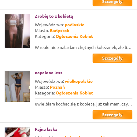
Szczegóły
Zrobię to z kobietą
Województwo:
podlaskie
Miasto:
Białystok
Kategoria:
Ogłoszenia Kobiet
W realu nie znalazłam chętnych koleżanek, ale liczę na to, że znajdę tutaj. Zazn...
Szczegóły
napalona less
Województwo:
wielkopolskie
Miasto:
Poznań
Kategoria:
Ogłoszenia Kobiet
uwielbiam kochac się z kobietą, już tak mam. czy któraś z pań zechce zająć sie m...
Szczegóły
Fajna laska