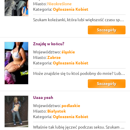
Miasto:
Nieokreślone
Kategoria:
Ogłoszenia Kobiet
Szukam koleżanki, która lubi większość czasu spędzać w łóżku. Mam straszną fascy...
Szczegóły
Znajdę w końcu?
Województwo:
śląskie
Miasto:
Zabrze
Kategoria:
Ogłoszenia Kobiet
Może znajdzie się tu ktoś podobny do mnie? Lubiący tą samą płeć? Ocieranie się ł...
Szczegóły
Uaaa yeah
Województwo:
podlaskie
Miasto:
Białystok
Kategoria:
Ogłoszenia Kobiet
Właśnie tak lubię jęczeć podczas seksu. Szukam fajnej dziewczyny, która też lubi...