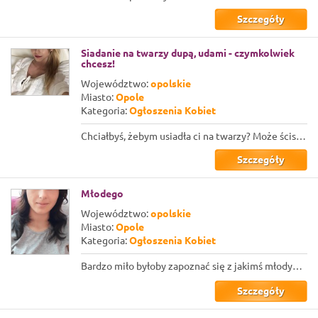
Szczegóły
Siadanie na twarzy dupą, udami - czymkolwiek
chcesz!
Województwo:
opolskie
Miasto:
Opole
Kategoria:
Ogłoszenia Kobiet
Chciałbyś, żebym usiadła ci na twarzy? Może ścisnąć ci głowę udami? Ja bym bardz...
Szczegóły
Młodego
Województwo:
opolskie
Miasto:
Opole
Kategoria:
Ogłoszenia Kobiet
Bardzo miło byłoby zapoznać się z jakimś młodym facetem chętnym na ciało kobiet...
Szczegóły