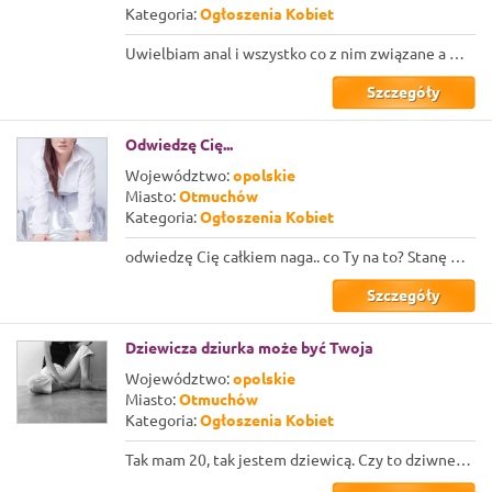
Kategoria:
Ogłoszenia Kobiet
Uwielbiam anal i wszystko co z nim związane a w szczególności rimming… Z najwięk...
Szczegóły
Odwiedzę Cię...
Województwo:
opolskie
Miasto:
Otmuchów
Kategoria:
Ogłoszenia Kobiet
odwiedzę Cię całkiem naga.. co Ty na to? Stanę w progu w samym płaszczu, jak j...
Szczegóły
Dziewicza dziurka może być Twoja
Województwo:
opolskie
Miasto:
Otmuchów
Kategoria:
Ogłoszenia Kobiet
Tak mam 20, tak jestem dziewicą. Czy to dziwne? Moim zdaniem, nie. Ogólnie je...