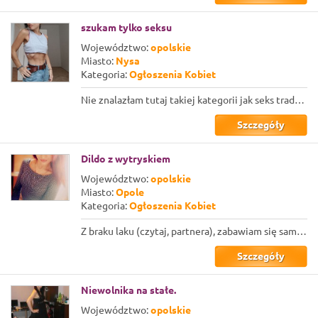
szukam tylko seksu
Województwo:
opolskie
Miasto:
Nysa
Kategoria:
Ogłoszenia Kobiet
Nie znalazłam tutaj takiej kategorii jak seks tradycyjny a ja takiego właśnie sz...
Szczegóły
Dildo z wytryskiem
Województwo:
opolskie
Miasto:
Opole
Kategoria:
Ogłoszenia Kobiet
Z braku laku (czytaj, partnera), zabawiam się sama. Nie żeby jakoś szczególnie m...
Szczegóły
Niewolnika na stałe.
Województwo:
opolskie