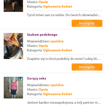
Miasto:
Opole
Kategoria:
Ogłoszenia Kobiet
Tytuł mówi sam za siebie. Do twoich obowiazków będzie przede wszystkim należało:...
Szczegóły
Szukam podobnego
Województwo:
opolskie
Miasto:
Opole
Kategoria:
Ogłoszenia Kobiet
Znajdzie się tu ktoś podobny do mnie? Lubię klimaty BDSM do takiego stopnia, że ...
Szczegóły
Gorący seks
Województwo:
opolskie
Miasto:
Opole
Kategoria:
Ogłoszenia Kobiet
Jestem bardzo niezaspokojona, a mój partner nie robi nic, żeby to poprawić. Chęt...