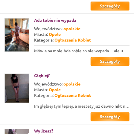
Szczegóły
Ada tobie nie wypada
Województwo:
opolskie
Miasto:
Opole
Kategoria:
Ogłoszenia Kobiet
Mówią na mnie Ada tobie to nie wypada… ale uważam, że mi wszystko wolno także to...
Szczegóły
Głębiej?
Województwo:
opolskie
Miasto:
Opole
Kategoria:
Ogłoszenia Kobiet
Im głębiej tym lepiej, a niestety już dawno nikt nie zerżnął mnie tak mocno i gł...
Szczegóły
Wyliżesz?