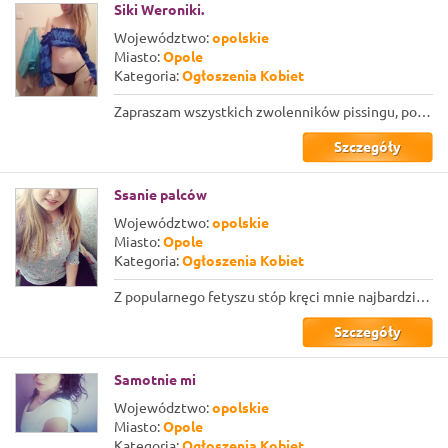
Siki Weroniki.
Województwo:
opolskie
Miasto:
Opole
Kategoria:
Ogłoszenia Kobiet
Zapraszam wszystkich zwolenników pissingu, pod warunkiem, że wypijesz wszystko. ...
Szczegóły
Ssanie palców
Województwo:
opolskie
Miasto:
Opole
Kategoria:
Ogłoszenia Kobiet
Z popularnego fetyszu stóp kręci mnie najbardziej gdy chłopak ssie mi palce, jak...
Szczegóły
Samotnie mi
Województwo:
opolskie
Miasto:
Opole
Kategoria:
Ogłoszenia Kobiet