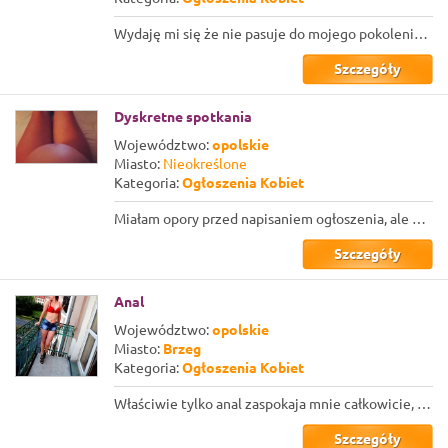
Wydaję mi się że nie pasuje do mojego pokolenia... Jakoś Ci wszyscy faceci są ta...
Szczegóły
Dyskretne spotkania
Województwo:
opolskie
Miasto:
Nieokreślone
Kategoria:
Ogłoszenia Kobiet
Miałam opory przed napisaniem ogłoszenia, ale po przeczytaniu innych wpisów prze...
Szczegóły
Anal
Województwo:
opolskie
Miasto:
Brzeg
Kategoria:
Ogłoszenia Kobiet
Właściwie tylko anal zaspokaja mnie całkowicie, mam jednak coraz większe wymagan...
Szczegóły