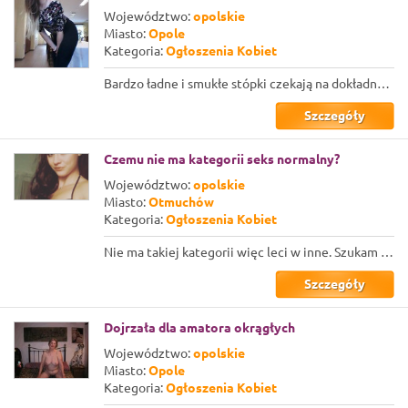
Województwo:
opolskie
Miasto:
Opole
Kategoria:
Ogłoszenia Kobiet
Bardzo ładne i smukłe stópki czekają na dokładne wypucowanie śliną, i językiem. ...
Szczegóły
Czemu nie ma kategorii seks normalny?
Województwo:
opolskie
Miasto:
Otmuchów
Kategoria:
Ogłoszenia Kobiet
Nie ma takiej kategorii więc leci w inne. Szukam Normalnego pana, do normalnego...
Szczegóły
Dojrzała dla amatora okrągłych
Województwo:
opolskie
Miasto:
Opole
Kategoria:
Ogłoszenia Kobiet