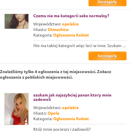
Szczegóły
Czemu nie ma kategorii seks normalny?
Województwo:
opolskie
Miasto:
Otmuchów
Kategoria:
Ogłoszenia Kobiet
Nie ma takiej kategorii więc leci w inne. Szukam Normalnego pana, do normalnego...
Szczegóły
Znaleźliśmy tylko 4 ogłoszenia z tej miejscowości. Zobacz
ogłoszenia z pobliskich miejscowości.
szukam jak najszybciej panan ktory mnie
zadowoli
Województwo:
opolskie
Miasto:
Opole
Kategoria:
Ogłoszenia Kobiet
Któż mnie pocieszy i zadowoli?