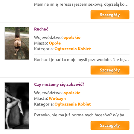
Mam na imię Teresa i jestem sexową, dojrzałą kobietą, która szuka dojrzałego par...
Szczegóły
Ruchać
Województwo:
opolskie
Miasto:
Opole
Kategoria:
Ogłoszenia Kobiet
Ruchać i jebać to moje myśli przewodnie. Nie będę owijać w bawełnę seks niezwykl...
Szczegóły
Czy możemy się zabawić?
Województwo:
opolskie
Miasto:
Wołczyn
Kategoria:
Ogłoszenia Kobiet
Pytanko, nie ma już normalnych facetów? Wy baczcie, że pytam, ale tak przegląd...
Szczegóły