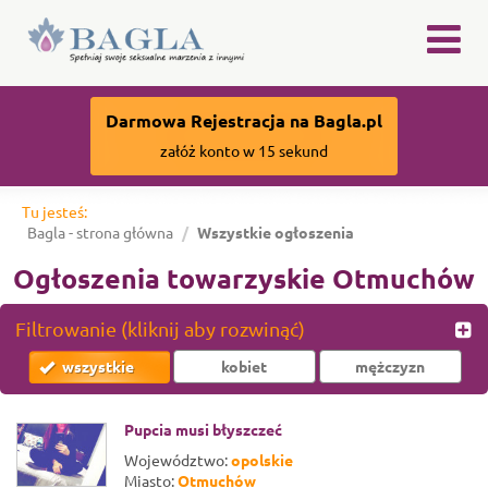
×
Darmowa Rejestracja na Bagla.pl
załóż konto w 15 sekund
Tu jesteś:
Bagla - strona główna
Wszystkie ogłoszenia
Ogłoszenia towarzyskie Otmuchów
Filtrowanie (kliknij aby rozwinąć)
wszystkie
kobiet
mężczyzn
Pupcia musi błyszczeć
Województwo:
opolskie
Miasto:
Otmuchów